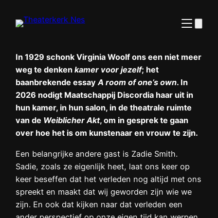
Ga
naar
de
inhoud
In 1929 schonk Virginia Woolf ons een niet meer
weg te denken
kamer voor jezelf
; het
baanbrekende essay
A room of one’s own
. In
2026 nodigt Maatschappij Discordia haar uit in
hun kamer, in hun salon, in de theatrale ruimte
van de
Weiblicher Akt
, om in gesprek te gaan
over hoe het is om kunstenaar en vrouw te zijn.
Een belangrijke andere gast is Zadie Smith.
Sadie, zoals ze eigenlijk heet, laat ons keer op
keer beseffen dat het verleden nog altijd met ons
spreekt en maakt dat wij geworden zijn wie we
zijn. En ook dat kijken naar dat verleden een
ander perspectief op onze eigen tijd kan werpen.